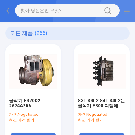
모든 제품
(266)
굴삭기 E320D2
S3L S3L2 S4L S4L2는
2674A256
굴삭기 E308 디젤에 대
10709880002
해 연료 분사 펌프를 사
가격:
Negotiated
가격:
Negotiated
3159810을 위한 C6.6
용했습니다
최신 가격 받기
최신 가격 받기
C7.1 초침 터보