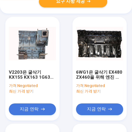
요구 사항 제공
V2203은 굴삭기
6WG1은 굴삭기 EX480
KX155 KX163 1G633
ZX460을 위해 엔진 블
을 위해 엔진 블럭을 사
럭을 사용했습니다 - 0
가격:
Negotiated
가격:
Negotiated
용했습니다 - 0101D
최신 가격 받기
최신 가격 받기
지금 연락
지금 연락