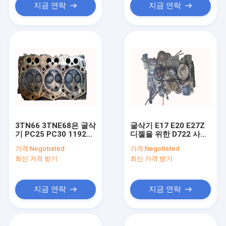
지금 연락
지금 연락
3TN66 3TNE68은 굴삭
굴삭기 E17 E20 E27Z
기 PC25 PC30 119265
디젤을 위한 D722 사용
를 위한 엔진 헤드들을
된 엔진 어셈블리는 엔
가격:
Negotiated
가격:
Negotiated
사용했습니다 - 11700
진을 설치합니다
최신 가격 받기
최신 가격 받기
지금 연락
지금 연락