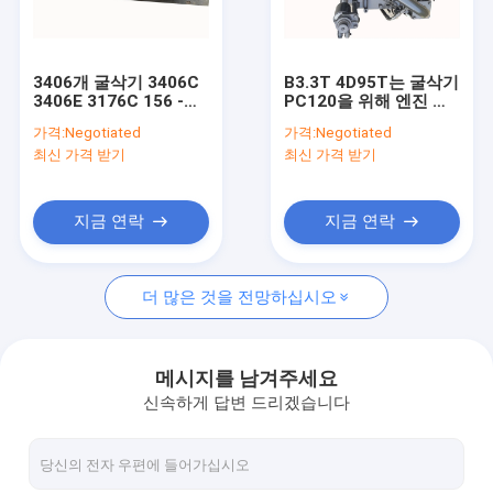
공장 여행
품질 관리
3406개 굴삭기 3406C
B3.3T 4D95T는 굴삭기
3406E 3176C 156 -
PC120을 위해 엔진 어
연락주세요
8536을 위한 초침 크랭
셈블리를 사용했습니다
가격:
Negotiated
가격:
Negotiated
크축
- 5 JCM908D
최신 가격 받기
최신 가격 받기
인용문을 요구하세요
지금 연락
지금 연락
사용된 엔진 어셈블리
더 많은 것을 전망하십시오
사용된 엔진 블럭
사용된 엔진 헤드들
메시지를 남겨주세요
신속하게 답변 드리겠습니다
초침 크랭크축
사용된 연료 분사 펌프