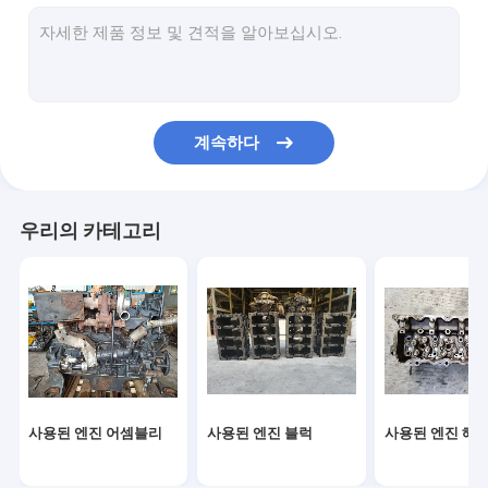
중고 연료 분사기
초침 터보
초침 시동모터
계속하다
초침 교류 발전기
중고 캠축
우리의 카테고리
사용된 오일 펌프
사용된 연결봉
디젤 엔진 조립
시동모터 조립
사용된 엔진 어셈블리
사용된 엔진 블럭
사용된 엔진 헤
디젤 엔진 과급기