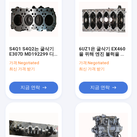
S4Q1 S4Q2는 굴삭기
6UZ1은 굴삭기 EX460
E307D MD192299 디
을 위해 엔진 블럭을 사
젤 엔진 부품을 위해 엔
용했습니다 - 5
가격:
Negotiated
가격:
Negotiated
진 블럭을 사용했습니다
8981415390 898141 -
최신 가격 받기
최신 가격 받기
디젤을 5390명
지금 연락
지금 연락
집
제품
우리에 대하여