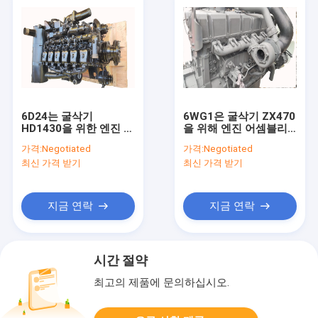
6D24는 굴삭기
6WG1은 굴삭기 ZX470
HD1430을 위한 엔진 어
을 위해 엔진 어셈블리
셈블리를 사용했습니다
를 사용했습니다 - 3
가격:
Negotiated
가격:
Negotiated
- 3 SK480 HD2045 디
ZX650 ZX800 디젤 엔
최신 가격 받기
최신 가격 받기
젤 엔진
진
지금 연락
지금 연락
시간 절약
최고의 제품에 문의하십시오.