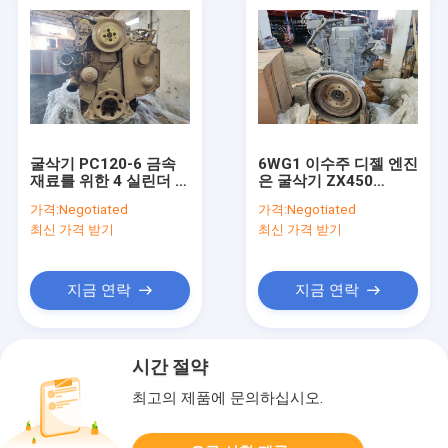
굴삭기 PC120-6 금속
6WG1 이수주 디젤 엔진
재료를 위한 4 실린더 디
은 굴삭기 ZX450
젤 엔진 조립 4D102-2
ZX670LCR-3을 위해
가격:
Negotiated
가격:
Negotiated
300KW를 완료합니다
최신 가격 받기
최신 가격 받기
지금 연락
지금 연락
시간 절약
최고의 제품에 문의하십시오.