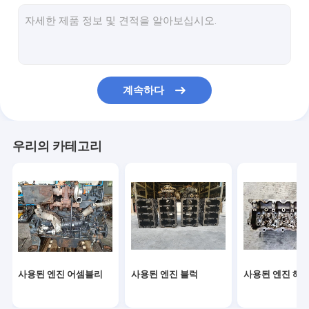
중고 연료 분사기
초침 터보
초침 시동모터
계속하다
초침 교류 발전기
중고 캠축
우리의 카테고리
사용된 오일 펌프
사용된 연결봉
디젤 엔진 조립
시동모터 조립
사용된 엔진 어셈블리
사용된 엔진 블럭
사용된 엔진 헤
디젤 엔진 과급기