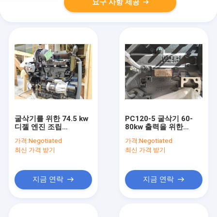
요구 사항 제공
굴삭기를 위한 74.5 kw
PC120-5 굴삭기 60-
디젤 엔진 조립
80kw 출력을 위한
4TNV106T 금속 재료
B3.3T 쿠민스 디젤 엔진
가격:
Negotiated
가격:
Negotiated
물 냉각
최신 가격 받기
최신 가격 받기
지금 연락
지금 연락