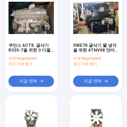
쿠민스 6CT8. 굴삭기
SWE70 굴삭기 물 냉각
R335-7을 위한 3 디젤
을 위한 4TNV98 얀마 4
엔진 엔진 어셈블리 193
실린더 디젤 엔진 53.1
가격:
Negotiated
가격:
Negotiated
kw 물 냉각
kw
최신 가격 받기
최신 가격 받기
지금 연락
지금 연락
집
제품
우리에 대하여