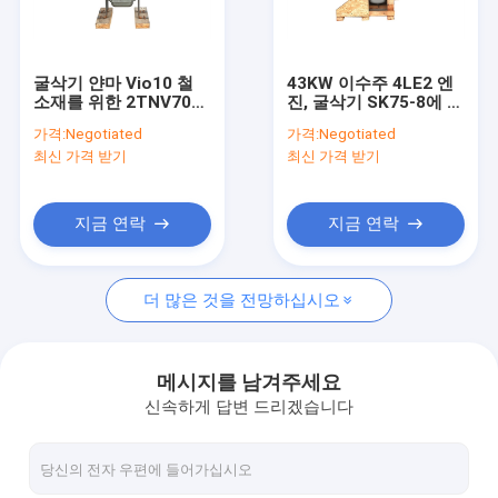
공장 여행
품질 관리
굴삭기 얀마 Vio10 철
43KW 이수주 4LE2 엔
소재를 위한 2TNV70
진, 굴삭기 SK75-8에 쓸
연락주세요
디젤 엔진 조립
4 실린더 디젤 엔진 강철
가격:
Negotiated
가격:
Negotiated
소재
최신 가격 받기
최신 가격 받기
인용문을 요구하세요
지금 연락
지금 연락
사용된 엔진 어셈블리
더 많은 것을 전망하십시오
사용된 엔진 블럭
사용된 엔진 헤드들
메시지를 남겨주세요
신속하게 답변 드리겠습니다
초침 크랭크축
사용된 연료 분사 펌프