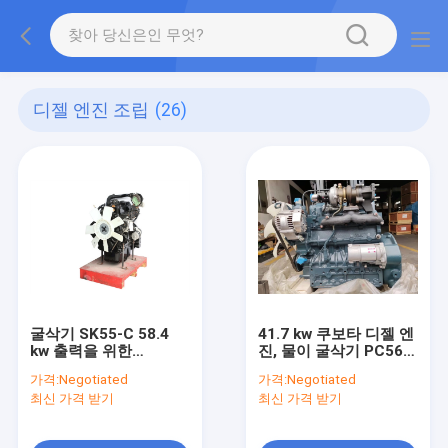
디젤 엔진 조립
(26)
굴삭기 SK55-C 58.4
41.7 kw 쿠보타 디젤 엔
kw 출력을 위한
진, 물이 굴삭기 PC56-7
4TNV98T-ZPXG 디젤
을 위한 V2403T 쿠보타
가격:
Negotiated
가격:
Negotiated
엔진 조립
엔진을 냉각시킵니다
최신 가격 받기
최신 가격 받기