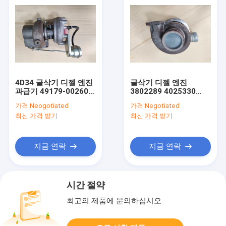
4D34 굴삭기 디젤 엔진
굴삭기 디젤 엔진
과급기 49179-00260
3802289 4025330
ME073623 직접 분사
4089345 4089711을
가격:
Neogotiated
가격:
Negotiated
방식
위한 PC200-6 과급기
최신 가격 받기
최신 가격 받기
지금 연락
지금 연락
시간 절약
최고의 제품에 문의하십시오.