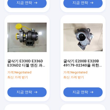
지금 연락
지금 연락
굴삭기 E330D E336D
굴삭기 E200B E320B
E336D2 디젤 엔진 과급
49179-02340을 위한
기 1380-988-0113을
금속 S6K 디젤 엔진 과
가격:
Negotiated
가격:
Negotiated
위한 C9
급기
최신 가격 받기
최신 가격 받기
지금 연락
지금 연락