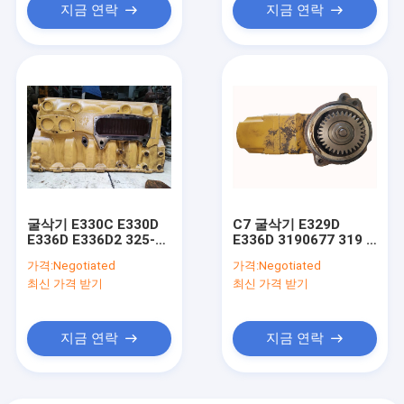
지금 연락
지금 연락
굴삭기 E330C E330D
C7 굴삭기 E329D
E336D E336D2 325-
E336D 3190677 319 -
3915를 위한 사용된 C9
0677을 위한 C9 사용된
가격:
Negotiated
가격:
Negotiated
엔진 실린더 블럭
연료 분사 펌프
최신 가격 받기
최신 가격 받기
지금 연락
지금 연락