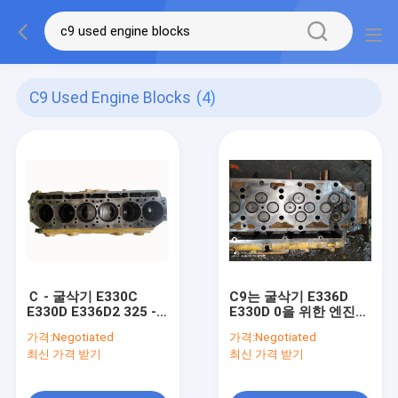
C9 Used Engine Blocks
(4)
Ｃ - 굴삭기 E330C
C9는 굴삭기 E336D
E330D E336D2 325 -
E330D 0을 위한 엔진
3915를 위한 9 C9 사용
헤드들을 사용했습니다
가격:
Negotiated
가격:
Negotiated
된 엔진 블럭
최신 가격 받기
최신 가격 받기