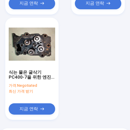
지금 연락
지금 연락
식는 물은 굴삭기
PC400-7을 위한 엔진
헤드들 6D125-3 6156-
가격:
Negotiated
11-1101을 사용했습니
최신 가격 받기
다
지금 연락