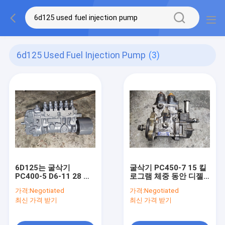
6d125 Used Fuel Injection Pump
(3)
6D125는 굴삭기
굴삭기 PC450-7 15 킬
PC400-5 D6-11 28 킬
로그램 체중 동안 디젤
로그램 체중 동안 연료
엔진 사용한연료 주입
가격:
Negotiated
가격:
Negotiated
주입 펌프 6 플런저 헤드
펌프 6D125
최신 가격 받기
최신 가격 받기
를 사용했습니다