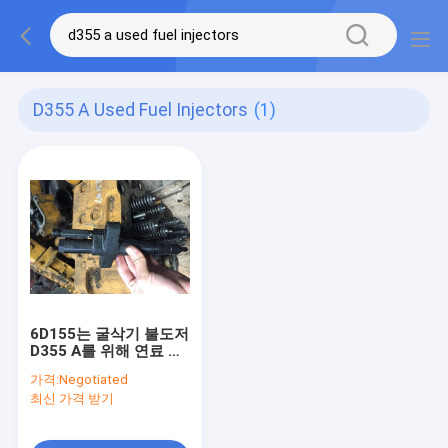
D355 A Used Fuel Injectors
(1)
6D155는 굴삭기 불도저
D355 A를 위해 연료 인
젝터 직접 분사 6127-
가격:
Negotiated
11-3104를 사용했습니
최신 가격 받기
다