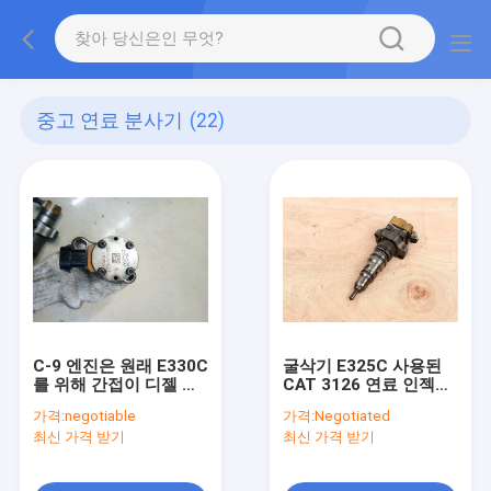
중고 연료 분사기
(22)
C-9 엔진은 원래 E330C
굴삭기 E325C 사용된
를 위해 간접이 디젤 엔
CAT 3126 연료 인젝터
진 분사 장치인 연료 인
0
가격:
negotiable
가격:
Negotiated
젝터 조립을 사용했습니
최신 가격 받기
최신 가격 받기
다