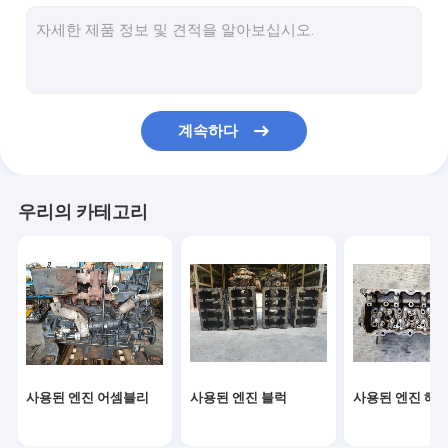
중고 연료 분사기
초침 터보
초침 시동모터
계속하다
초침 교류 발전기
중고 캠축
우리의 카테고리
사용된 오일 펌프
사용된 연결봉
디젤 엔진 조립
시동모터 조립
사용된 엔진 어셈블리
사용된 엔진 블럭
사용된 엔진 헤
디젤 엔진 과급기