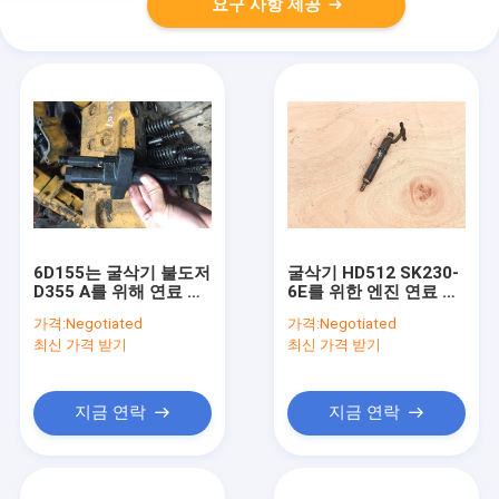
요구 사항 제공
6D155는 굴삭기 불도저
굴삭기 HD512 SK230-
D355 A를 위해 연료 인
6E를 위한 엔진 연료 분
젝터 직접 분사 6127-
사 장치인 2번째 손 연료
가격:
Negotiated
가격:
Negotiated
11-3104를 사용했습니
인젝터 4D31 6D31
최신 가격 받기
최신 가격 받기
다
지금 연락
지금 연락