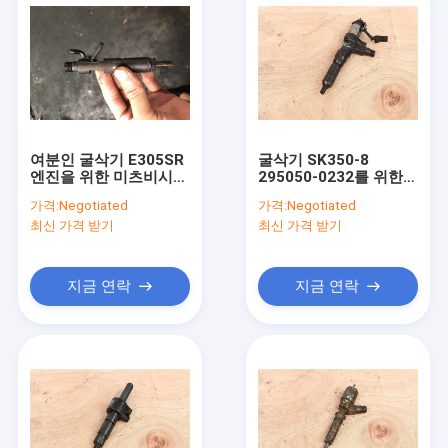
여분인 굴삭기 E305SR
굴삭기 SK350-8
엔진을 위한 미츠비시
295050-0232를 위한
K4N 사용한연료 분사기
히노 J08E 디젤 연료 분
가격:
Negotiated
가격:
Negotiated
사기 두번째 손
최신 가격 받기
최신 가격 받기
지금 연락
지금 연락
집
제품
우리에 대하여