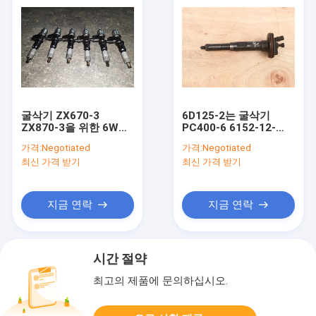
굴삭기 ZX670-3
6D125-2는 굴삭기
ZX870-3을 위한 6WG1
PC400-6 6152-12-
디젤 엔진 사용한연료
3100을 위한 디젤 엔진
가격:
Negotiated
가격:
Negotiated
분사기 1550-2900
엔진 연료 분사 장치를
최신 가격 받기
최신 가격 받기
8982592900
사용했습니다
지금 연락
지금 연락
시간 절약
최고의 제품에 문의하십시오.