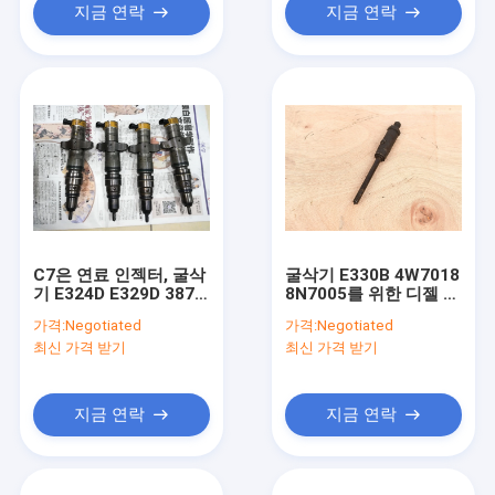
지금 연락
지금 연락
C7은 연료 인젝터, 굴삭
굴삭기 E330B 4W7018
기 E324D E329D 387-
8N7005를 위한 디젤 엔
9427을 위한 간접이 연
진 2번째 손 3306 연료
가격:
Negotiated
가격:
Negotiated
료 인젝터를 사용했습니
인젝터
최신 가격 받기
최신 가격 받기
다
지금 연락
지금 연락