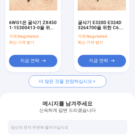
공장 여행
품질 관리
6WG1은 굴삭기 ZX450
굴삭기 E320D E324D
1-15300413-0을 위한
3264700을 위한 C6.4
연락주세요
디젤 엔진 엔진 연료 분
디젤 엔진 사용한연료
가격:
Negotiated
가격:
Negotiated
사 장치를 사용했습니다
분사기
최신 가격 받기
최신 가격 받기
인용문을 요구하세요
지금 연락
지금 연락
사용된 엔진 어셈블리
더 많은 것을 전망하십시오
사용된 엔진 블럭
사용된 엔진 헤드들
메시지를 남겨주세요
신속하게 답변 드리겠습니다
초침 크랭크축
사용된 연료 분사 펌프