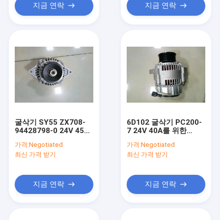
지금 연락
지금 연락
굴삭기 SY55 ZX708-
6D102 굴삭기 PC200-
94428798-0 24V 45A
7 24V 40A를 위한
를 위한 4JG1 디젤 엔진
1012114310 디젤 엔진
가격:
Negotiated
가격:
Negotiated
교류 발전기
교류 발전기
최신 가격 받기
최신 가격 받기
지금 연락
지금 연락