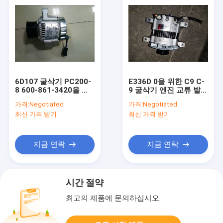
6D107 굴삭기 PC200-
E336D 0을 위한 C9 C-
8 600-861-3420을 위
9 굴삭기 엔진 교류 발전
한 24V 40A 디젤 엔진
기 24V 150A
가격:
Negotiated
가격:
Negotiated
교류 발전기
최신 가격 받기
최신 가격 받기
지금 연락
지금 연락
시간 절약
최고의 제품에 문의하십시오.