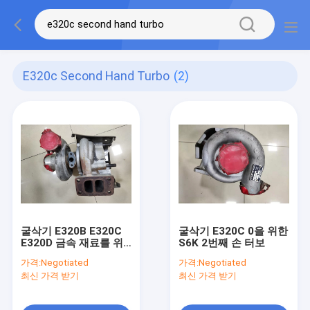
E320c Second Hand Turbo
(2)
굴삭기 E320B E320C
굴삭기 E320C 0을 위한
E320D 금속 재료를 위
S6K 2번째 손 터보
한 49179-02820 S6K
가격:
Negotiated
가격:
Negotiated
초침 터보
최신 가격 받기
최신 가격 받기