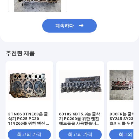
헤드
계속하다
추천된 제품
3TN66 3TNE68은 굴
6D102 6BT5.9는 굴삭
D06FR는 굴삭
삭기 PC25 PC30
기 PC200을 위한 엔진
SY245 SY235
119265를 위한 엔진 헤
헤드들을 사용했습니다
츠비시를 위한 엔
드들을 사용했습니다 -
- 6 PC200 - 7
드들을 사용했
11700
3966454
최고의 가격
최고의 가격
최고의 