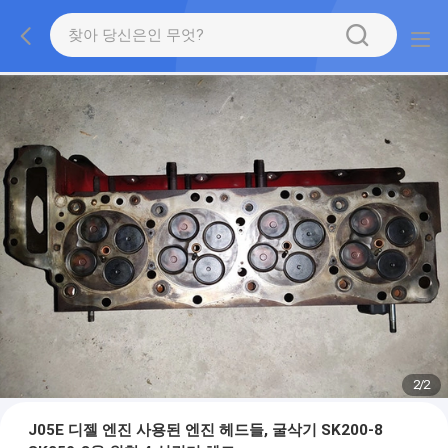
2
/
2
J05E 디젤 엔진 사용된 엔진 헤드들, 굴삭기 SK200-8