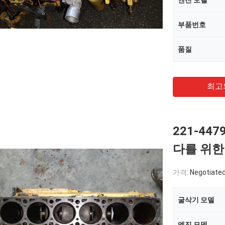
엔진 모델
부품번호
품질
최고
221-44
다를 위한
가격:
Negotiate
굴삭기 모델
엔진 모델