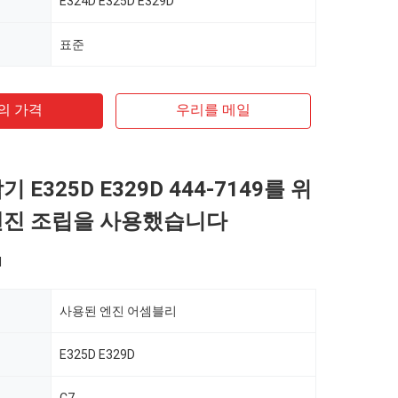
E324D E325D E329D
표준
의 가격
우리를 메일
 E325D E329D 444-7149를 위
엔진 조립을 사용했습니다
d
사용된 엔진 어셈블리
E325D E329D