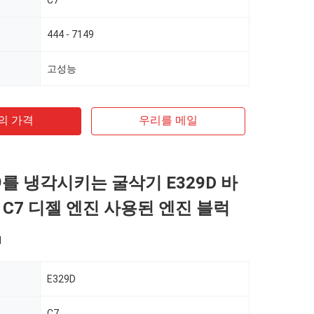
C7
444 - 7149
고성능
의 가격
우리를 메일
79를 냉각시키는 굴삭기 E329D 바
 C7 디젤 엔진 사용된 엔진 블럭
d
E329D
C7