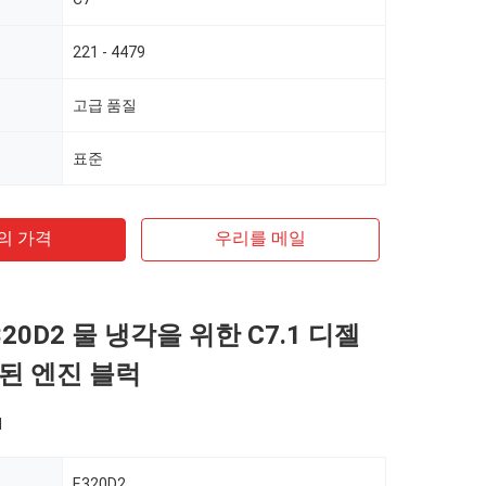
221 - 4479
고급 품질
표준
의 가격
우리를 메일
20D2 물 냉각을 위한 C7.1 디젤
된 엔진 블럭
d
E320D2