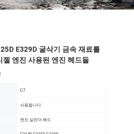
E325D E329D 굴삭기 금속 재료를
 디젤 엔진 사용된 엔진 헤드들
d
C7
사용됩니다
엔진 실린더 헤드