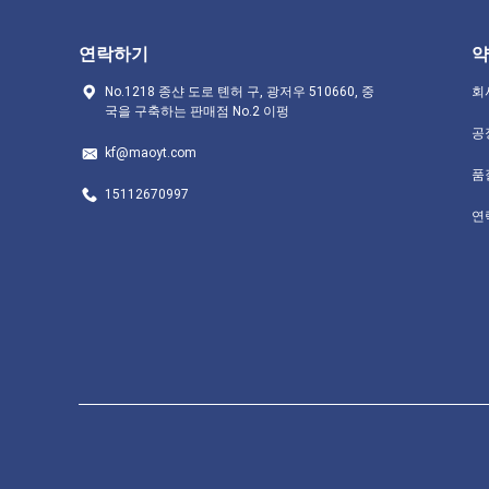
연락하기
약
No.1218 종샨 도로 톈허 구, 광저우 510660, 중
회
국을 구축하는 판매점 No.2 이펑
공
kf@maoyt.com
품
15112670997
연