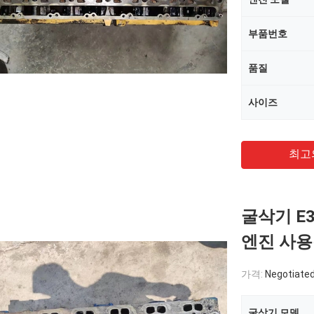
부품번호
품질
사이즈
최고
굴삭기 E3
엔진 사용
가격:
Negotiate
굴삭기 모델