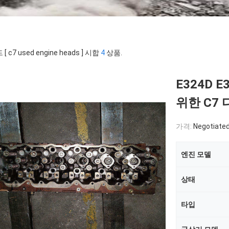
[ c7 used engine heads ] 시합
4
상품.
E324D 
위한 C7
가격:
Negotiate
엔진 모델
상태
타입