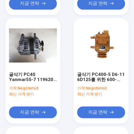
지금 연락
지금 연락
굴삭기 PC40
굴삭기 PC400-5 D6-11
Yanmar55-7 119620-
6D125를 위한 600-
77201을 위한 4TNE84
821-3560 간접이 교류
가격:
Negotiated
가격:
Negotiated
4TNE88 초침 교류 발전
발전기 24V 13A
최신 가격 받기
최신 가격 받기
기 12V 55A
지금 연락
지금 연락