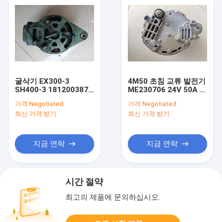
굴삭기 EX300-3
4M50 초침 교류 발전기
SH400-3 1812003870
ME230706 24V 50A 설
을 위한 6SD1 초침 교류
계하는 기계류 HD820V
가격:
Negotiated
가격:
Negotiated
발전기 24V 40A
SY195 - 10
최신 가격 받기
최신 가격 받기
지금 연락
지금 연락
시간 절약
최고의 제품에 문의하십시오.