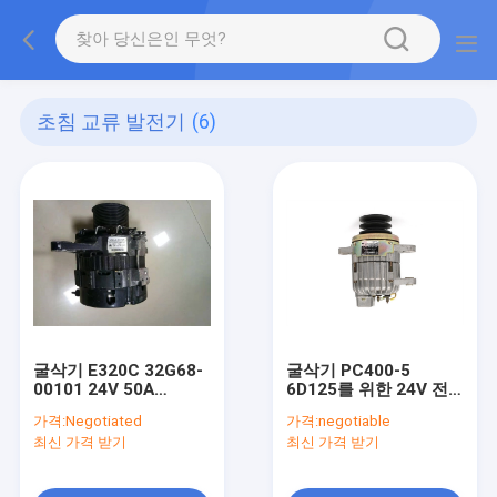
초침 교류 발전기
(6)
굴삭기 E320C 32G68-
굴삭기 PC400-5
00101 24V 50A
6D125를 위한 24V 전
ME070120을 위한 S6K
압 초침 교류 발전기
가격:
Negotiated
가격:
negotiable
미츠비시 2번째 손 교류
600-821-3571
최신 가격 받기
최신 가격 받기
발전기