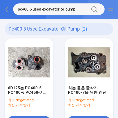
Pc400 5 Used Excavator Oil Pump
(2)
6D125는 PC400-5
식는 물은 굴삭기
PC400-6 PC450-7 굴
PC400-7을 위한 엔진
삭기 엔진을 위해 오일
헤드들 6D125-3 6156-
가격:
Negotiated
가격:
Negotiated
펌프 6150-51-1004를
11-1101을 사용했습니
최신 가격 받기
최신 가격 받기
사용했습니다
다