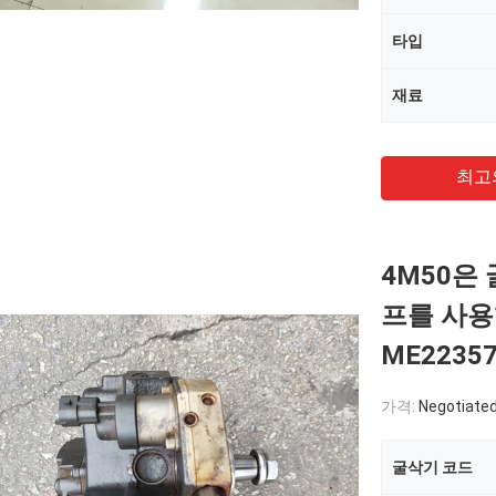
타입
재료
최고
4M50은 
프를 사용했
ME2235
가격:
Negotiate
굴삭기 코드