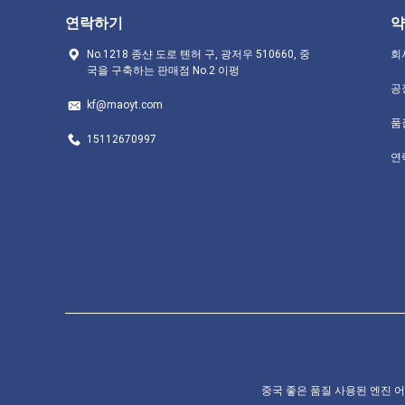
연락하기
약
No.1218 종샨 도로 톈허 구, 광저우 510660, 중
회
국을 구축하는 판매점 No.2 이펑
공
kf@maoyt.com
품
15112670997
연
중국 좋은 품질 사용된 엔진 어셈블리 협력 