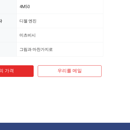
4M50
다
디젤 엔진
미츠비시
그림과 마찬가지로
의 가격
우리를 메일