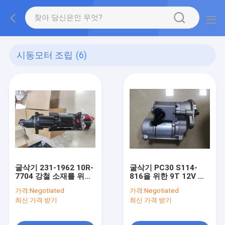
시동모터 조립
(6)
굴삭기 231-1962 10R-
굴삭기 PC30 S114-
7704 강철 소재를 위한
816을 위한 9T 12V 시
E336D 굴삭기 시동모터
동모터 조립 3TNE68
가격:
Negotiated
가격:
Negotiated
조립 C9
최신 가격 받기
최신 가격 받기