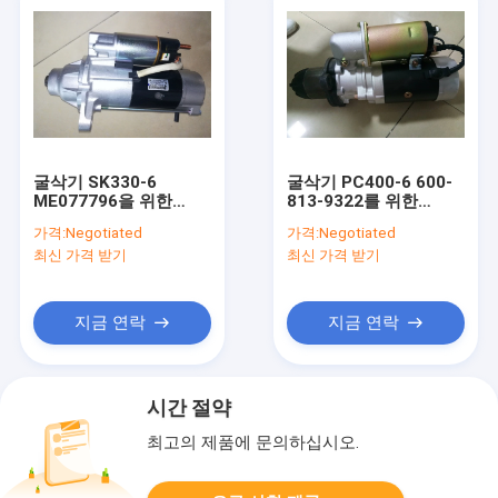
굴삭기 SK330-6
굴삭기 PC400-6 600-
ME077796을 위한
813-9322를 위한
6D16 6D17 시동모터
6D125 24 볼트 시동모
가격:
Negotiated
가격:
Negotiated
조립
터
최신 가격 받기
최신 가격 받기
지금 연락
지금 연락
시간 절약
최고의 제품에 문의하십시오.