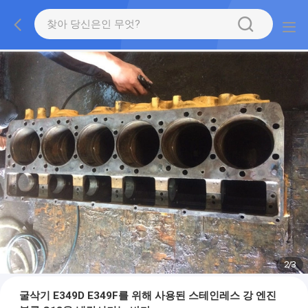
2
/
3
굴삭기 E349D E349F를 위해 사용된 스테인레스 강 엔진