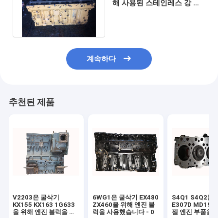
해 사용된 스테인레스 강 엔
진 블록 C13을 냉각시키는
바다
계속하다
추천된 제품
V2203은 굴삭기
6WG1은 굴삭기 EX480
S4Q1 S4Q2는
KX155 KX163 1G633
ZX460을 위해 엔진 블
E307D MD192
을 위해 엔진 블럭을 사
럭을 사용했습니다 - 0
젤 엔진 부품을 