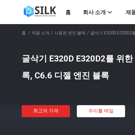
홈
회사 소개
제품
홈
/
제품 소개
/
사용된 엔진 블럭
/
굴삭기 E320D E320D2
굴삭기 E320D E320D2를 위한
록, C6.6 디젤 엔진 블록
최고의 가격
우리를 메일