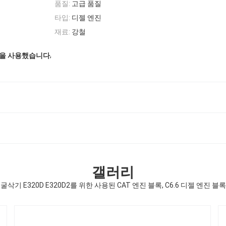
품질:
고급 품질
타입:
디젤 엔진
재료:
강철
,
블록을 사용했습니다
갤러리
굴삭기 E320D E320D2를 위한 사용된 CAT 엔진 블록, C6.6 디젤 엔진 블록