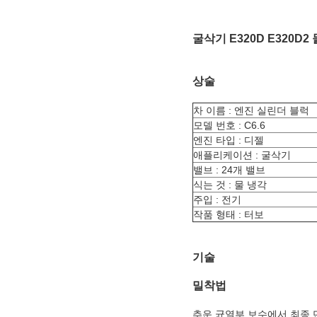
굴삭기 E320D E320D
상술
차 이름 : 엔진 실린더 블럭
모델 번호 : C6.6
엔진 타입 : 디젤
애플리케이션 : 굴삭기
밸브 : 24개 밸브
식는 것 : 물 냉각
주입 : 전기
작품 형태 : 터보
기술
밀착법
추운 균열부 보수에서 최종 