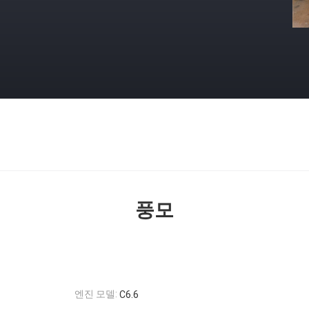
풍모
엔진 모델:
C6.6