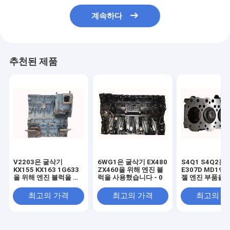
계속하다
추천된 제품
V2203은 굴삭기
6WG1은 굴삭기 EX480
S4Q1 S4Q2는
KX155 KX163 1G633
ZX460을 위해 엔진 블
E307D MD192
을 위해 엔진 블럭을 사
럭을 사용했습니다 - 0
젤 엔진 부품을 
용했습니다 - 0101D
진 블럭을 사용
최고의 가격
최고의 가격
최고의 